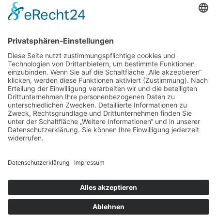
August 2023
(2)
Juli 2023
(10)
Juni 2023
(1)
Mai 2023
(6)
April 2023
(8)
März 2023
(3)
Februar 2023
(5)
Freie Schule Glonntal
Private Grundschule und Höhere Schule
Glonntalstraße 13
85625 Baiern
Telefon 08093–902290
kontakt@freie-schule-glonntal.de