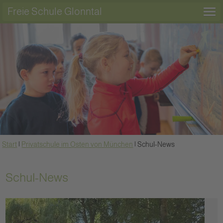
Freie Schule Glonntal
Start
|
Privatschule im Osten von München
|
Schul-News
Schul-News