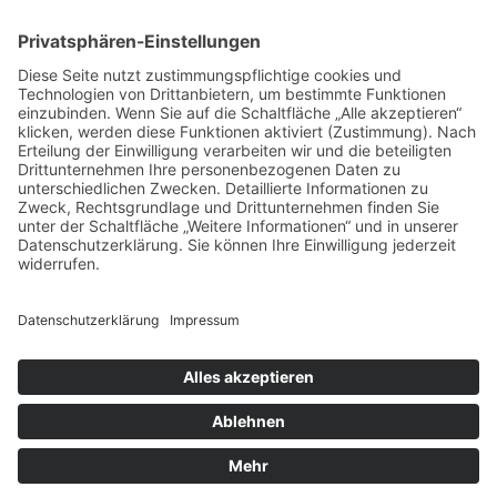
Freie Schule Glonntal
Private Grundschule und Höhere Schule
Glonntalstraße 13
85625 Baiern
Telefon 08093–902290
kontakt@freie-schule-glonntal.de
Impressum
|
Datenschutz
|
Login