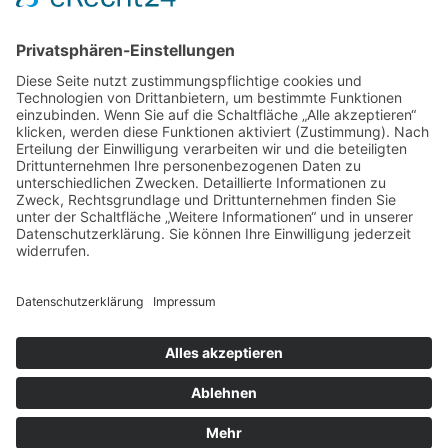
Freie Schule Glonntal
Private Grundschule und Höhere Schule
Glonntalstraße 13
85625 Baiern
Telefon 08093–902290
kontakt@freie-schule-glonntal.de
Impressum
|
Datenschutz
|
Login