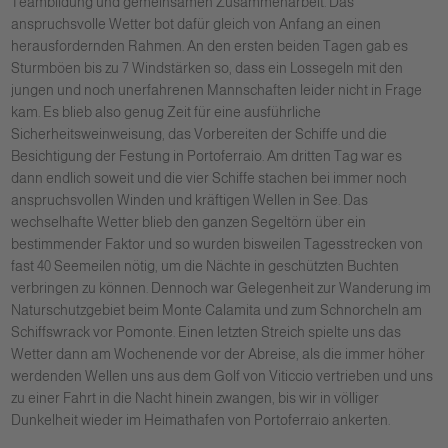
Teambildung und gemeinsamen Zusammenarbeit. Das
anspruchsvolle Wetter bot dafür gleich von Anfang an einen
herausfordernden Rahmen. An den ersten beiden Tagen gab es
Sturmböen bis zu 7 Windstärken so, dass ein Lossegeln mit den
jungen und noch unerfahrenen Mannschaften leider nicht in Frage
kam. Es blieb also genug Zeit für eine ausführliche
Sicherheitsweinweisung, das Vorbereiten der Schiffe und die
Besichtigung der Festung in Portoferraio. Am dritten Tag war es
dann endlich soweit und die vier Schiffe stachen bei immer noch
anspruchsvollen Winden und kräftigen Wellen in See. Das
wechselhafte Wetter blieb den ganzen Segeltörn über ein
bestimmender Faktor und so wurden bisweilen Tagesstrecken von
fast 40 Seemeilen nötig, um die Nächte in geschützten Buchten
verbringen zu können. Dennoch war Gelegenheit zur Wanderung im
Naturschutzgebiet beim Monte Calamita und zum Schnorcheln am
Schiffswrack vor Pomonte. Einen letzten Streich spielte uns das
Wetter dann am Wochenende vor der Abreise, als die immer höher
werdenden Wellen uns aus dem Golf von Viticcio vertrieben und uns
zu einer Fahrt in die Nacht hinein zwangen, bis wir in völliger
Dunkelheit wieder im Heimathafen von Portoferraio ankerten.