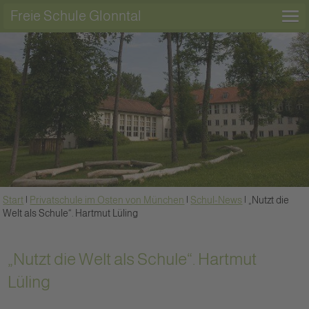
Freie Schule Glonntal
Start
|
Privatschule im Osten von München
|
Schul-News
|
„Nutzt die
Welt als Schule“. Hartmut Lüling
„Nutzt die Welt als Schule“. Hartmut
Lüling