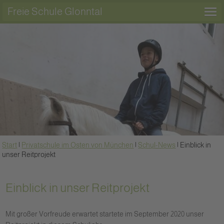
Freie Schule Glonntal
Start
|
Privatschule im Osten von München
|
Schul-News
|
Einblick in
unser Reitprojekt
Einblick in unser Reitprojekt
Mit großer Vorfreude erwartet startete im September 2020 unser