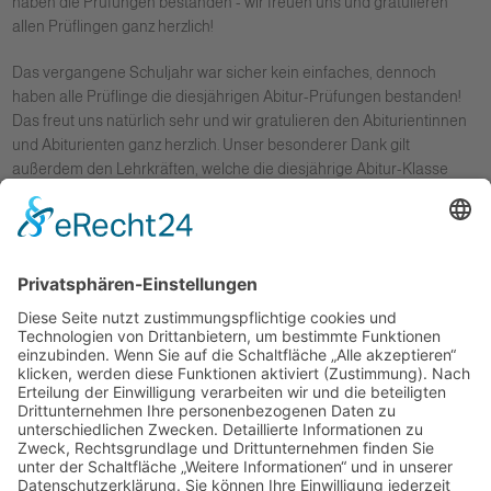
haben die Prüfungen bestanden - wir freuen uns und gratulieren
allen Prüflingen ganz herzlich!
Das vergangene Schuljahr war sicher kein einfaches, dennoch
haben alle Prüflinge die diesjährigen Abitur-Prüfungen bestanden!
Das freut uns natürlich sehr und wir gratulieren den Abiturientinnen
und Abiturienten ganz herzlich. Unser besonderer Dank gilt
außerdem den Lehrkräften, welche die diesjährige Abitur-Klasse
betreut und trotz Wechselunterricht, Online-Unterricht und anderen
Wirrungen optimal auf die Prüfungen vorbereitet haben.
Übrigens: Auch im vergangenen Jahr haben alle Schülerinnen und
Schüler, welche die Prüfungen absolviert hatten, bestanden. Mehr
dazu können Sie in unserer News vom letzten Jahr lesen:
>>> Abitur 2020
Freie Schule Glonntal