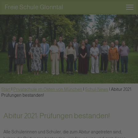
Freie Schule Glonntal
Start
|
Privatschule im Osten von München
|
Schul-News
|
Abitur 2021:
Prüfungen bestanden!
Abitur 2021: Prüfungen bestanden!
Alle Schülerinnen und Schüler, die zum Abitur angetreten sind,