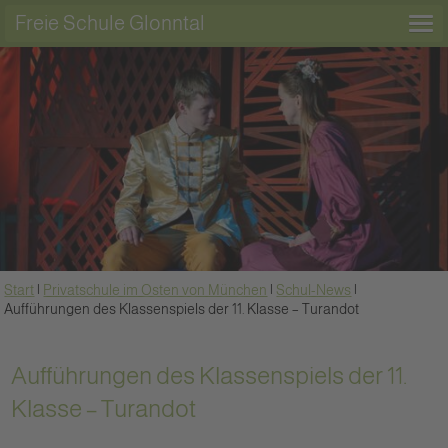
Freie Schule Glonntal
Start
|
Privatschule im Osten von München
|
Schul-News
|
Aufführungen des Klassenspiels der 11. Klasse – Turandot
Aufführungen des Klassenspiels der 11.
Klasse – Turandot