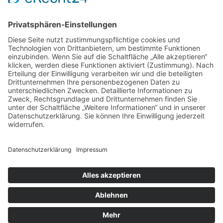
Exkursion zum Eispalast Hintertux
Wetterkunde auf dem Geigelstein
Freie Schule Glonntal
Private Grundschule und Höhere Schule
Glonntalstraße 13
85625 Baiern
Telefon 08093–902290
kontakt@freie-schule-glonntal.de
Impressum
|
Datenschutz
|
Login