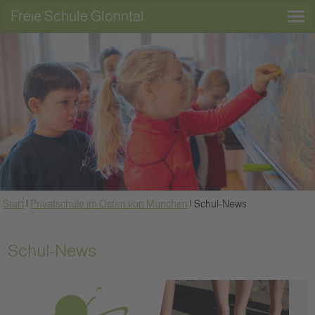
Freie Schule Glonntal
Start
|
Privatschule im Osten von München
|
Schul-News
Schul-News