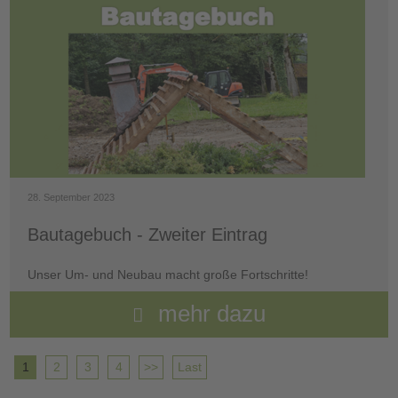
28. September 2023
Bautagebuch - Zweiter Eintrag
Unser Um- und Neubau macht große Fortschritte!
mehr dazu
1
2
3
4
>>
Last