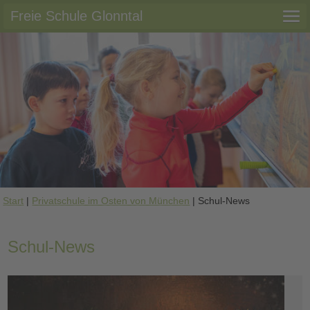
Freie Schule Glonntal
Start
|
Privatschule im Osten von München
|
Schul-News
Schul-News