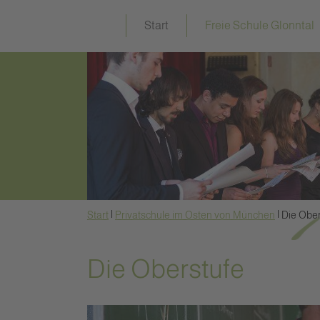
Start
Freie Schule Glonntal
|
|
Start
Privatschule im Osten von München
Die Ober
Die Oberstufe