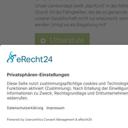
Unser Lernkonzept stellt „das Kind" in den Mit
Grund: All die Fähigkeiten, die als so genannte
unserer Gesellschaft nicht nur erwünscht, so
werden, bringt es als Begabung mit!
Unterstufe
Freie Schule Glonntal
Private Grundschule und Höhere Schule