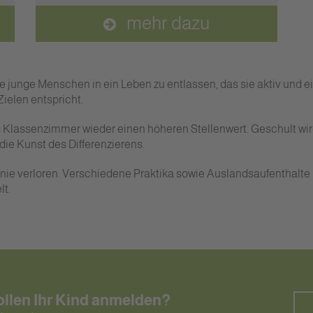
mehr dazu
ste junge Menschen in ein Leben zu entlassen, das sie aktiv und 
ielen entspricht.
das Klassenzimmer wieder einen höheren Stellenwert. Geschult wi
die Kunst des Differenzierens.
ei nie verloren. Verschiedene Praktika sowie Auslandsaufenthalt
lt.
ollen Ihr Kind anmelden?