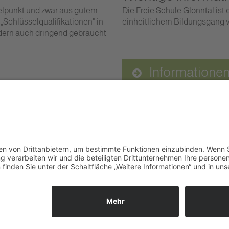
telpunkt und zwar aus gutem
Die Freie Schule Glonntal ist
 „Schlüsselqualifikationen" in
einheitlichem Bildungsgang von
ndern auch dringend gebraucht
Informatione
Im
Glonntalstraße 13
85625 Baiern
Telefon 08093–902290
kontakt@freie-schule-glonntal.de