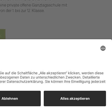
 eine private offene Ganztagsschule mit
 der 1. bis zur 12. Klasse.
n
pressum
|
Datenschutz
|
Login