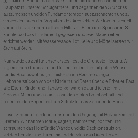
„glückliche“ Hühner bauen. Wir suchten und fanden schnell einen
Bauplatz in unserer Schulgärtnerei und begannen den Grundriss
auszumessen und den Fundamentgraben auszuschachten und zu
verschalen nach den Vorgaben des Architekten. Wir kamen schnell
voran, dank der unermüdlichen Hilfe von Eltern und Sponsoren. So
konnte bald das Fundament gegossen und zwei Mauerreihen
errichtet werden. Mit Wasserwaage, Lot, Kelle und Mörtel setzten wir
Stein auf Stein.
Nun wurde es Zeit für unser erstes Fest, die Grundsteinlegung. Wir
legten einen Grundstein und füllten ihn feierlich mit guten Wünschen
für die Hausbewohner, mit historischen Beschreibungen,
Liebhaberstücken von den Kindern und Daten über die Erbauer. Fast
alle Eltern, Kinder und Handwerker waren da und feierten mit
Gesang, Musik und gutem Essen den ersten Bauabschnitt und
baten um den Segen und den Schutz für das zu bauende Haus.
Unser Zimmermann lehrte uns nun den Umgang mit Holzbalken und
Brettern. Wir nahmen Maße, sägten, hämmerten, bohrten und
schraubten das Holz für die Wände und die Dachkonstruktion,
setzten Fenster und Türen ein und deckten das Dach. Unser