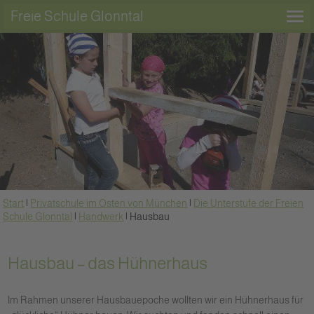
Freie Schule Glonntal
Start
|
Privatschule im Osten von München
|
Die Unterstufe der Freien
Schule Glonntal
|
Handwerk
|
Hausbau
Hausbau – das Hühnerhaus
Im Rahmen unserer Hausbauepoche wollten wir ein Hühnerhaus für