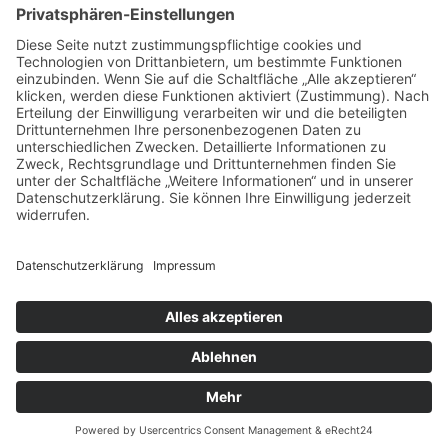
Freie Schule Glonntal
Private Grundschule und Höhere Schule
Glonntalstraße 13
85625 Baiern
Telefon 08093–902290
kontakt@freie-schule-glonntal.de
Impressum
|
Datenschutz
|
Login