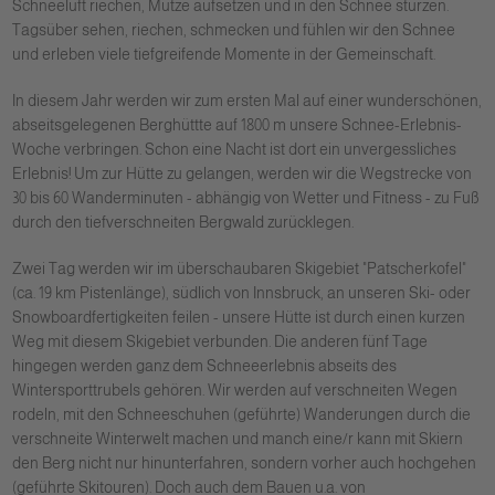
Schneeluft riechen, Mütze aufsetzen und in den Schnee stürzen.
Tagsüber sehen, riechen, schmecken und fühlen wir den Schnee
und erleben viele tiefgreifende Momente in der Gemeinschaft.
In diesem Jahr werden wir zum ersten Mal auf einer wunderschönen,
abseitsgelegenen Berghüttte auf 1800 m unsere Schnee-Erlebnis-
Woche verbringen. Schon eine Nacht ist dort ein unvergessliches
Erlebnis! Um zur Hütte zu gelangen, werden wir die Wegstrecke von
30 bis 60 Wanderminuten - abhängig von Wetter und Fitness - zu Fuß
durch den tiefverschneiten Bergwald zurücklegen.
Zwei Tag werden wir im überschaubaren Skigebiet "Patscherkofel"
(ca. 19 km Pistenlänge), südlich von Innsbruck, an unseren Ski- oder
Snowboardfertigkeiten feilen - unsere Hütte ist durch einen kurzen
Weg mit diesem Skigebiet verbunden. Die anderen fünf Tage
hingegen werden ganz dem Schneeerlebnis abseits des
Wintersporttrubels gehören. Wir werden auf verschneiten Wegen
rodeln, mit den Schneeschuhen (geführte) Wanderungen durch die
verschneite Winterwelt machen und manch eine/r kann mit Skiern
den Berg nicht nur hinunterfahren, sondern vorher auch hochgehen
(geführte Skitouren). Doch auch dem Bauen u.a. von