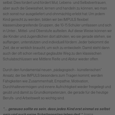
selbst. Dies fordert und fördert Mut, Lebens- und Selbstvertrauen,
aber auch die Gewissheit, lernen und handeln zu können, wo man
sich sonst nur ausgeliefert und ohnmächtig erlebt hat. Um jedem
Kind gerecht zu werden, bilden wir bei IMPULS flexibel
klassenübergreifende Gruppen, die 10-15 Schüler umfassen und sich
in Unter-, Mittel- und Oberstufe aufteilen. Auf diese Weise können wir
die Kinder und Jugendlichen dort abholen, wo sie gerade stehen, sie
auffangen, unterstützen und individuell fördern. Jeder bekommt die
Zeit, die er wirklich braucht, um sich zu entwickeln. Damit steht dann
auch der oft schon verbaut geglaubte Weg zu den klassischen
Schulabschlüssen wie Mittlere Reife und Abitur wieder offen.
Durch den fundamental neuen „pädagogisch - künstlerischen"
Ansatz, der bei IMPULS besonders zum Tragen kommt, werden
Fähigkeiten wie Zusammenhalt, Empathie, Motivation,
Durchhaltevermögen und innere Aufrichtigkeit wieder freigelegt und
geübt und damit zu Grundkompetenzen, die gerade für die heutige
Berufs- und Arbeitswelt so wichtig sind.
"... genauso sollte es sein, dass jedes Kind erst einmal es selbst
sein und auch seine Schattenseiten leben darf."
Joana